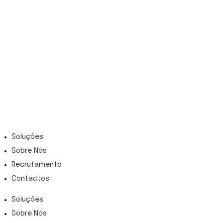
INTELLIGENCE THAT DRIVES YOUR BUSINESS
Marca uma demo com a nossa equipa
Pedir Demo
MENU
Soluções
Sobre Nós
Recrutamento
Contactos
Soluções
Sobre Nós