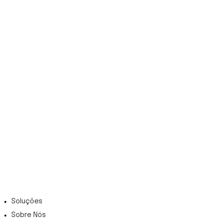
Marca uma demo com a nossa equipa
Pedir Demo
MENU
Soluções
Sobre Nós